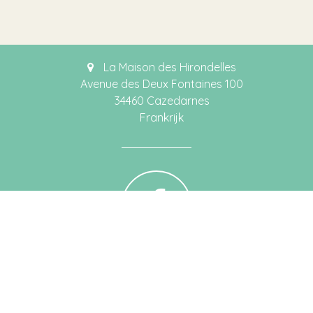
La Maison des Hirondelles
Avenue des Deux Fontaines 100
34460 Cazedarnes
Frankrijk
Katleen Decroos
tel. +33 (0)4 67 241 044 (F)