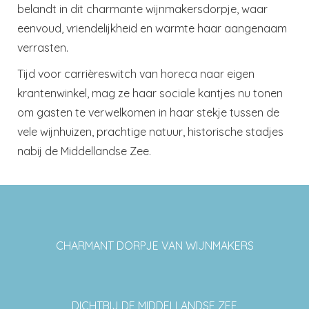
belandt in dit charmante wijnmakersdorpje, waar
eenvoud, vriendelijkheid en warmte haar aangenaam
verrasten.
Tijd voor carrièreswitch van horeca naar eigen
krantenwinkel, mag ze haar sociale kantjes nu tonen
om gasten te verwelkomen in haar stekje tussen de
vele wijnhuizen, prachtige natuur, historische stadjes
nabij de Middellandse Zee.
CHARMANT DORPJE VAN WIJNMAKERS
DICHTBIJ DE MIDDELLANDSE ZEE