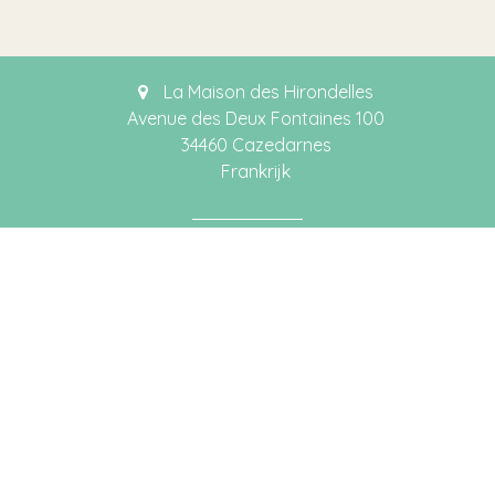
La Maison des Hirondelles
Avenue des Deux Fontaines 100
34460 Cazedarnes
Frankrijk
Katleen Decroos
tel. +33 (0)4 67 241 044 (F)