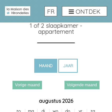
FR
ONTDEK
Beschikbaarheid
1 of 2 slaapkamer -
appartement
MAAND
JAAR
Vorige maand
Volgende maand
augustus 2026
zo.
ma.
di.
wo.
do.
vr.
za.