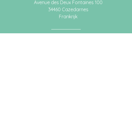
Avenue des Deux Fontaines 100
34460 Cazedarnes
Frankrijk
Katleen Decroos
tel. +33 (0)4 67 241 044 (F)
tel. +32 (0)4 78 366 299 (B)
katleen@lamaisondeshirondelles.be
IBAN: BE65 8601 0916 5596
BIC/SWIFT: NICABEBBXXX