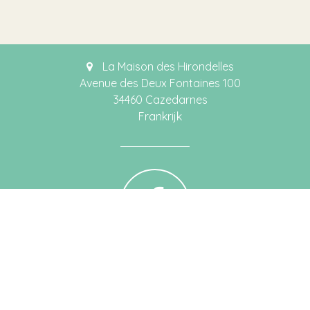
La Maison des Hirondelles
Avenue des Deux Fontaines 100
34460 Cazedarnes
Frankrijk
Katleen Decroos
tel. +33 (0)4 67 241 044 (F)