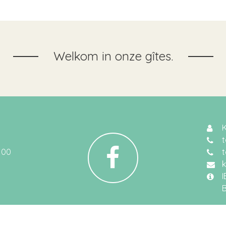
Welkom in onze gîtes.
t
100
t
k
I