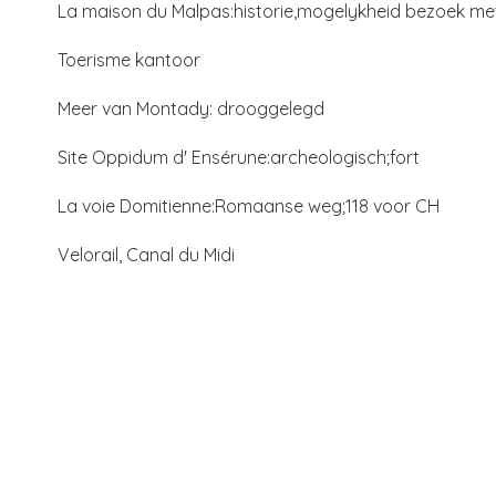
La maison du Malpas:historie,mogelykheid bezoek me
Toerisme kantoor
Meer van Montady: drooggelegd
Site Oppidum d' Ensérune:archeologisch;fort
La voie Domitienne:Romaanse weg;118 voor CH
Velorail, Canal du Midi