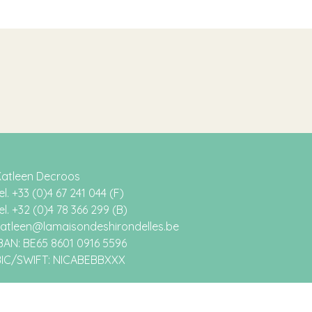
Katleen Decroos
el. +33 (0)4 67 241 044 (F)
el. +32 (0)4 78 366 299 (B)
atleen@lamaisondeshirondelles.be
BAN: BE65 8601 0916 5596
BIC/SWIFT: NICABEBBXXX