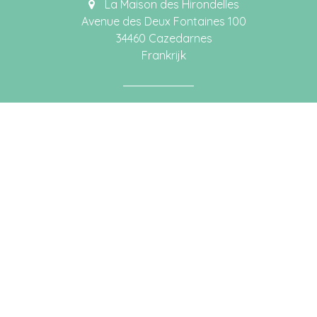
La Maison des Hirondelles
Avenue des Deux Fontaines 100
34460 Cazedarnes
Frankrijk
Katleen Decroos
tel. +33 (0)4 67 241 044 (F)
tel. +32 (0)4 78 366 299 (B)
katleen@lamaisondeshirondelles.be
IBAN: BE65 8601 0916 5596